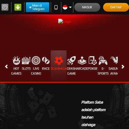
Main di
MASUK
DAFTAR
Telegram
HOT
SLOTS
LIVE
RACE
OLAHRAGA
CRASH
ARCADE
POKER
E-
SABUNG
PROM
GAMES
CASINO
GAME
SPORTS
AYAM
Platform Saba
adalah platform
taruhan
olahraga