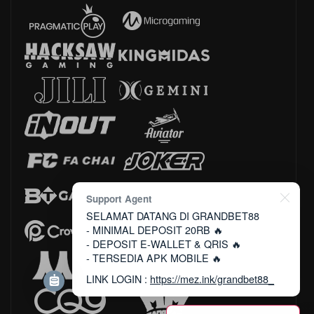
Support Agent
SELAMAT DATANG DI GRANDBET88
- MINIMAL DEPOSIT 20RB 🔥
- DEPOSIT E-WALLET & QRIS 🔥
- TERSEDIA APK MOBILE 🔥
LINK LOGIN :
https://mez.ink/grandbet88_