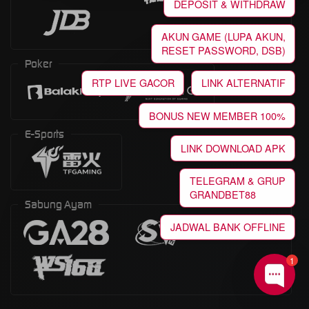
DEPOSIT & WITHDRAW
AKUN GAME (LUPA AKUN,
RESET PASSWORD, DSB)
Poker
RTP LIVE GACOR
LINK ALTERNATIF
BONUS NEW MEMBER 100%
E-Sports
LINK DOWNLOAD APK
TELEGRAM & GRUP
GRANDBET88
Sabung Ayam
JADWAL BANK OFFLINE
1