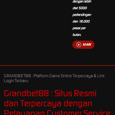
dengan lebih
dari 5000
pertandingan
dan 18.000
pasar per
bulan.
MAIN
GRANDBET88 : Platform Game Online Terpercaya & Link
Login Terbaru
Grandbet88 : Situs Resmi
dan Terpercaya dengan
Pelayanan Customer Service